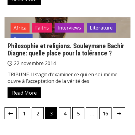
Africa
Faiths
Interviews
Literature
Society
Philosophie et religions. Souleymane Bachir
Diagne: quelle place pour la tolérance ?
22 novembre 2014
TRIBUNE. Il s’agit d’examiner ce qui en soi-même
ouvre à l’acceptation de la vérité des
Read More
Pagination
1
2
3
4
5
…
16
des
publications