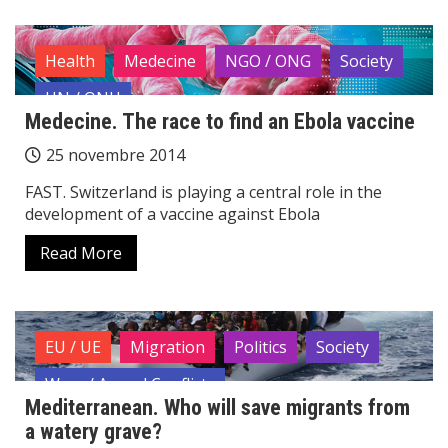
Health
Medecine
NGO / ONG
Society
UN / ONU
Medecine. The race to find an Ebola vaccine
25 novembre 2014
FAST. Switzerland is playing a central role in the
development of a vaccine against Ebola
Read More
EU / UE
Migration
Politics
Society
Wars / Armed Conflicts
Mediterranean. Who will save migrants from
a watery grave?