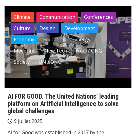
Climate
Communication
Conferences
Culture
Design
Development
Economy
Education
Energy
Medecine
New Tech
NGO / ONG
Society
UN / ONU
AI FOR GOOD. The United Nations’ leading
platform on Artificial Intelligence to solve
global challenges
9 juillet 2025
AI for Good was established in 2017 by the