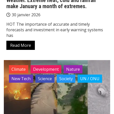
Weather. Extreme heat, cold and rainfall
make January a month of extremes.
30 janvier 2026
HOT The importance of accurate and timely
forecasts and investment in early warning systems
has
Read More
Climate
Development
Nature
New Tech
Science
Society
UN / ONU