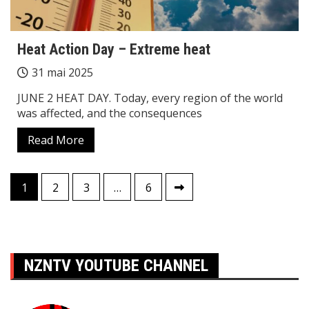
Heat Action Day – Extreme heat
31 mai 2025
JUNE 2 HEAT DAY. Today, every region of the world
was affected, and the consequences
Read More
Pagination
1
2
3
…
6
des
publications
NZNTV YOUTUBE CHANNEL