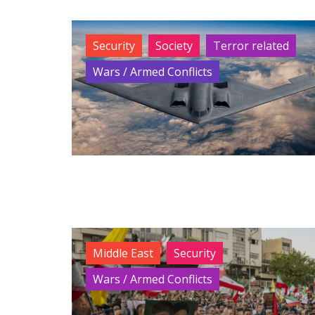
Security
Society
Terror related
Wars / Armed Conflicts
Middle East
Security
Wars / Armed Conflicts