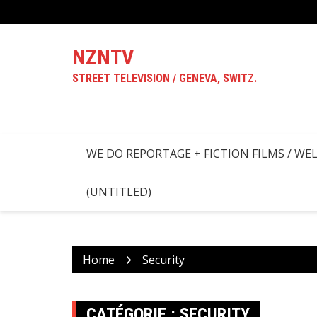
Skip
to
content
NZNTV
STREET TELEVISION / GENEVA, SWITZ.
WE DO REPORTAGE + FICTION FILMS / WE
(UNTITLED)
Home
Security
CATÉGORIE :
SECURITY