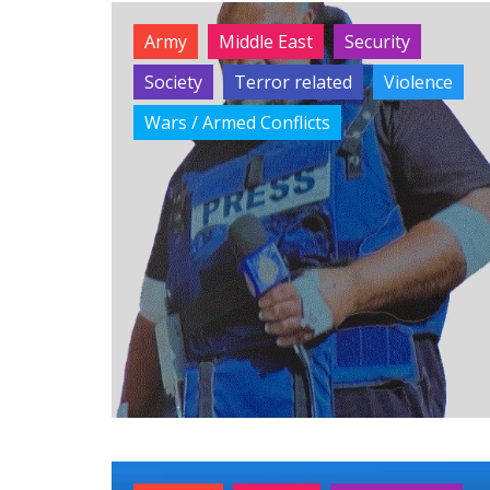
Army
Middle East
Security
Society
Terror related
Violence
Wars / Armed Conflicts