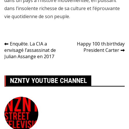
dans un pays à l’histoire mouvementée, en puissant
dans l’insolente richesse de sa culture et l’éprouvante
vie quotidienne de son peuple.
Navigation
Enquête. La CIA a
Happy 100 th.birthday
envisagé l’assassinat de
President Carter
de
Julian Assange en 2017
l’article
NZNTV YOUTUBE CHANNEL