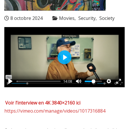
8 octobre 2024
Movies
Security
Society
Play
14:08
Voir l’interview en 4K 3840×2160 ici
https://vimeo.com/manage/videos/1017316884