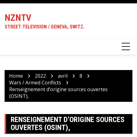
Skip
to
NZNTV
content
STREET TELEVISION / GENEVA, SWITZ.
Home
2022
avril
8
Wars / Armed Conflicts
Renseignement d’origine sources ouvertes
(OSINT),
RENSEIGNEMENT D’ORIGINE SOURCES
OUVERTES (OSINT),