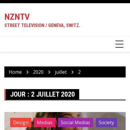
Skip
to
NZNTV
content
STREET TELEVISION / GENEVA, SWITZ.
Home
2020
juillet
2
JOUR :
2 JUILLET 2020
Design
Medias
Social Medias
Society