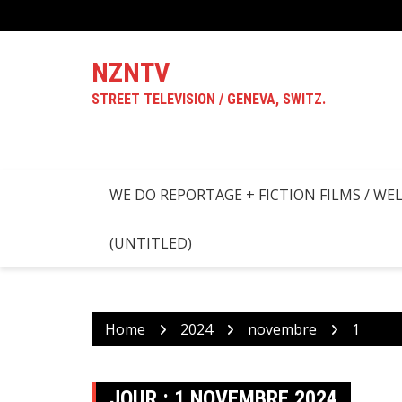
Skip
to
content
NZNTV
STREET TELEVISION / GENEVA, SWITZ.
WE DO REPORTAGE + FICTION FILMS / WE
(UNTITLED)
Home
2024
novembre
1
JOUR :
1 NOVEMBRE 2024