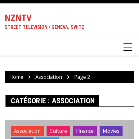
Skip
to
NZNTV
content
STREET TELEVISION / GENEVA, SWITZ.
Home
Association
Page 2
CATÉGORIE :
ASSOCIATION
Association
Culture
Finance
Movies