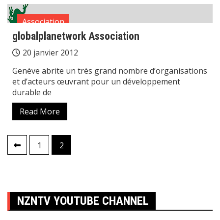
Association
globalplanetwork Association
20 janvier 2012
Genève abrite un très grand nombre d’organisations
et d’acteurs œuvrant pour un développement
durable de
Read More
Pagination
1
2
des
publications
NZNTV YOUTUBE CHANNEL