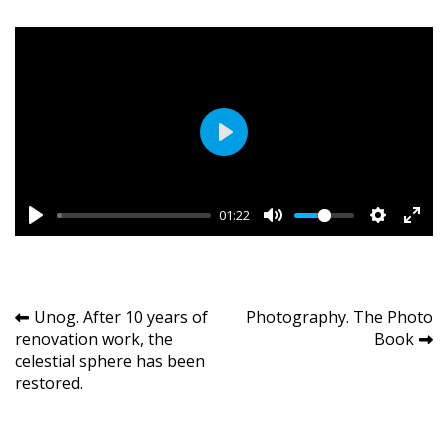
Play
01:22
Navigation
Unog. After 10 years of
Photography. The Photo
renovation work, the
Book
de
celestial sphere has been
l’article
restored.