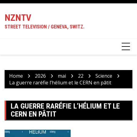
Skip
to
NZNTV
content
STREET TELEVISION / GENEVA, SWITZ.
Home
2026
mai
22
Science
La guerre raréfie l’hélium et le CERN en pâtit
LA GUERRE RARÉFIE L’HÉLIUM ET LE
CERN EN PÂTIT