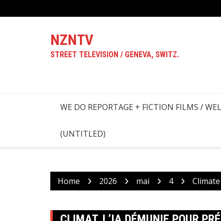
Skip
to
content
NZNTV
STREET TELEVISION / GENEVA, SWITZ.
WE DO REPORTAGE + FICTION FILMS / WE
(UNTITLED)
Home
2026
mai
4
Climate
CLIMAT. L’IA DÉMUNIE POUR PR