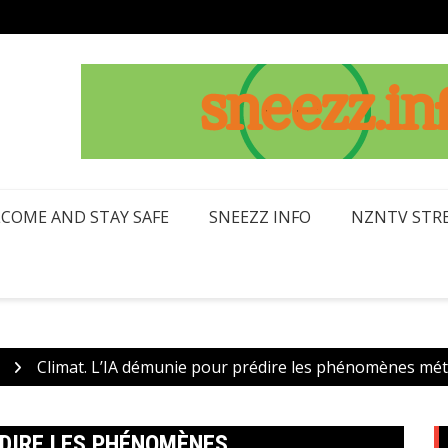
LCOME AND STAY SAFE
SNEEZZ INFO
NZNTV STRE
Climat. L’IA démunie pour prédire les phénomènes mé
ÉDIRE LES PHÉNOMÈNES