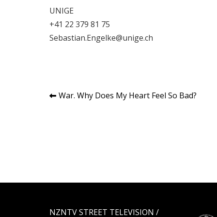
UNIGE
+41 22 379 81 75
Sebastian.Engelke@unige.ch
Navigation
War. Why Does My Heart Feel So Bad?
de
l’article
NZNTV STREET TELEVISION /