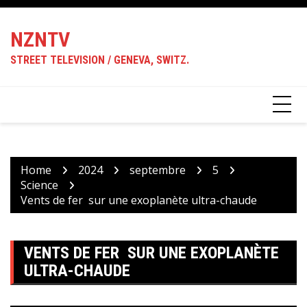
Skip
to
NZNTV
content
STREET TELEVISION / GENEVA, SWITZ.
Home
2024
septembre
5
Science
Vents de fer sur une exoplanète ultra-chaude
VENTS DE FER SUR UNE EXOPLANÈTE
ULTRA-CHAUDE