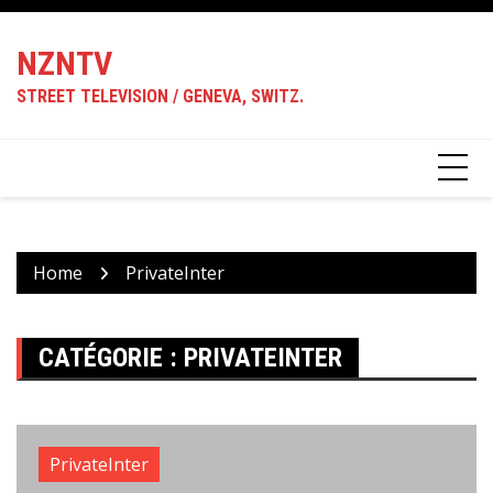
Skip
to
NZNTV
content
STREET TELEVISION / GENEVA, SWITZ.
Home
PrivateInter
CATÉGORIE :
PRIVATEINTER
PrivateInter