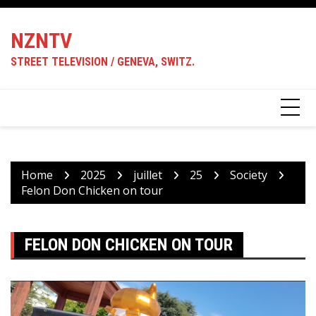
Skip
to
NZNTV
content
STREET TELEVISION / GENEVA, SWITZ.
Home
2025
juillet
25
Society
Felon Don Chicken on tour
FELON DON CHICKEN ON TOUR