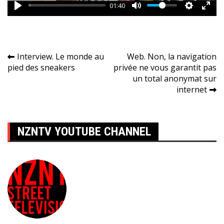
01:40
Navigation
Interview. Le monde au
Web. Non, la navigation
pied des sneakers
privée ne vous garantit pas
de
un total anonymat sur
l’article
internet
NZNTV YOUTUBE CHANNEL