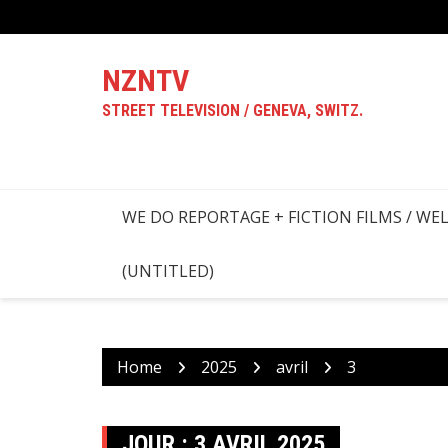
Skip
to
content
NZNTV
STREET TELEVISION / GENEVA, SWITZ.
WE DO REPORTAGE + FICTION FILMS / WE
(UNTITLED)
Home
2025
avril
3
JOUR :
3 AVRIL 2025