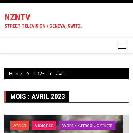
Skip
to
NZNTV
content
STREET TELEVISION / GENEVA, SWITZ.
Home
2023
avril
MOIS :
AVRIL 2023
Africa
Violence
Wars / Armed Conflicts